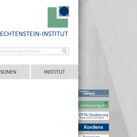
RSONEN
INSTITUT
KonSens