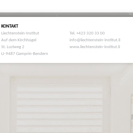
KONTAKT
Liechtenstein-Institut
Tel. +423 320 33 00
Auf dem Kirchhügel
info@liechtenstein-institut.li
St. Luziweg 2
www.liechtenstein-institut.li
LI-9487 Gamprin-Bendern