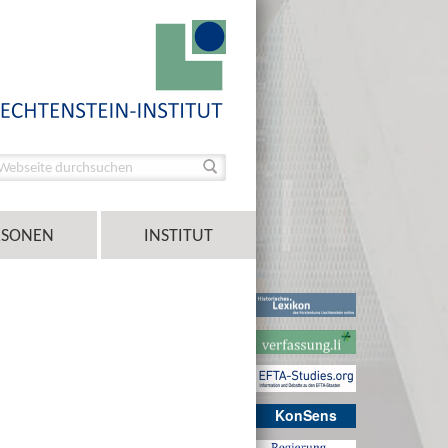
RSONEN
INSTITUT
KonSens