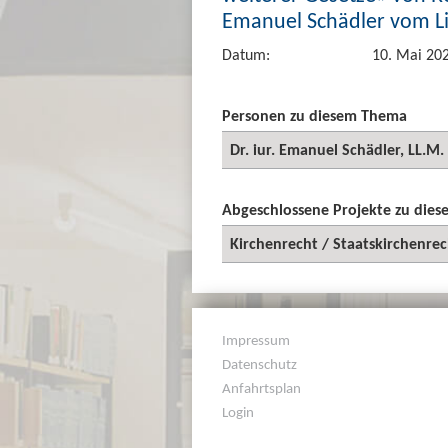
Emanuel Schädler vom Lie
Datum:
10. Mai 20
Personen zu diesem Thema
Dr. iur. Emanuel Schädler, LL.M.
Abgeschlossene Projekte zu die
Kirchenrecht / Staatskirchenrec
Impressum
Datenschutz
Anfahrtsplan
Login