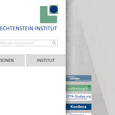
RSONEN
INSTITUT
KonSens