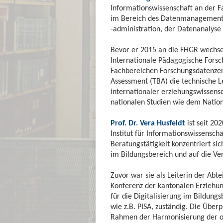
Informationswissenschaft an der F
im Bereich des Datenmanagements
-administration, der Datenanalyse
Bevor er 2015 an die FHGR wechsel
Internationale Pädagogische Forsch
Fachbereichen Forschungsdatenzen
Assessment (TBA) die technische Lei
internationaler erziehungswissens
nationalen Studien wie dem Nation
Prof. Dr. Vera Husfeldt
ist seit 20
Institut für Informationswissensch
Beratungstätigkeit konzentriert s
im Bildungsbereich und auf die Ve
Zuvor war sie als Leiterin der Abt
Konferenz der kantonalen Erziehun
für die Digitalisierung im Bildung
wie z.B. PISA, zuständig. Die Übe
Rahmen der Harmonisierung der ob