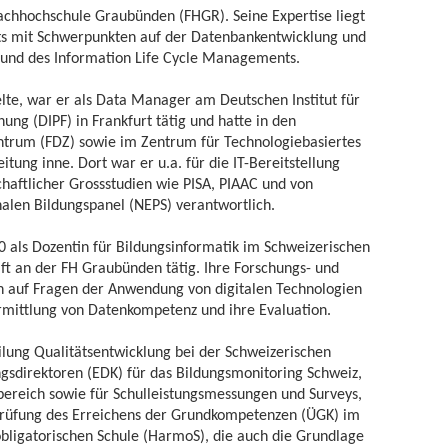
achhochschule Graubünden (FHGR). Seine Expertise liegt
 mit Schwerpunkten auf der Datenbankentwicklung und
 und des Information Life Cycle Managements.
te, war er als Data Manager am Deutschen Institut für
ung (DIPF) in Frankfurt tätig und hatte in den
trum (FDZ) sowie im Zentrum für Technologiebasiertes
tung inne. Dort war er u.a. für die IT-Bereitstellung
chaftlicher Grossstudien wie PISA, PIAAC und von
alen Bildungspanel (NEPS) verantwortlich.
20 als Dozentin für Bildungsinformatik im Schweizerischen
aft an der FH Graubünden tätig. Ihre Forschungs- und
ich auf Fragen der Anwendung von digitalen Technologien
rmittlung von Datenkompetenz und ihre Evaluation.
eilung Qualitätsentwicklung bei der Schweizerischen
gsdirektoren (EDK) für das Bildungsmonitoring Schweiz,
sbereich sowie für Schulleistungsmessungen und Surveys,
rprüfung des Erreichens der Grundkompetenzen (ÜGK) im
ligatorischen Schule (HarmoS), die auch die Grundlage