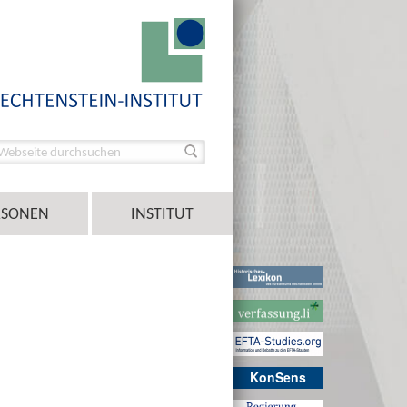
RSONEN
INSTITUT
KonSens