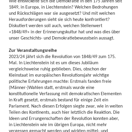
Wie entwickelte sich die Demokratie in den 175 Jahren seit
1849, in Europa, in Liechtenstein? Welchen Bedrohungen
und Rückschlägen war sie ausgesetzt? Und mit welchen
Herausforderungen sieht sie sich heute konfrontiert?
Diskutiert werden soll auch, welchen Stellenwert
«1848/49» in der Erinnerungskultur hat und was dies über
unser Geschichts- und Demokratiebewusstsein aussagt.
Zur Veranstaltungsreihe
2023/24 jährt sich die Revolution von 1848/49 zum 175.
Mal. In Liechtenstein ist es um dieses Jubiläum
vergleichsweise ruhig geblieben. Dies, obschon der
Kleinstaat im europäischen Revolutionsjahr wichtige
politische Erfahrungen machte: Erstmals fanden freie
(Männer-)Wahlen statt, erstmals wurde eine
konstitutionelle Verfassung mit demokratischen Elementen
in Kraft gesetzt, erstmals bestand für einige Zeit ein
Parlament. Nach diesen Erfolgen siegte zwar, wie in weiten
Teilen des Kontinents, auch hier letztlich die Reaktion. Die
Ideen und Errungenschaften der Revolution konnten aber,
in Liechtenstein wie im übrigen Europa, nicht mehr
vergessen gemacht werden und wirkten mittel- und