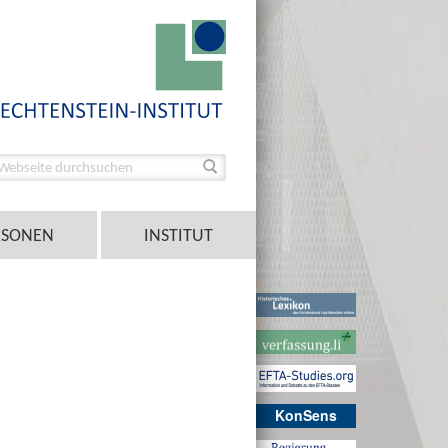
RSONEN
INSTITUT
KonSens