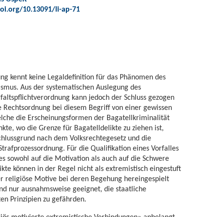
oi.org/10.13091/li-ap-71
ung kennt keine Legaldefinition für das Phänomen des
mismus. Aus der systematischen Auslegung des
faltspflichtverordnung kann jedoch der Schluss gezogen
he Rechtsordnung bei diesem Begriff von einer gewissen
elche die Erscheinungsformen der Bagatellkriminalität
kte, wo die Grenze für Bagatelldelikte zu ziehen ist,
hlussgrund nach dem Volksrechtegesetz und die
rafprozessordnung. Für die Qualifikation eines Vorfalles
es sowohl auf die Motivation als auch auf die Schwere
ikte können in der Regel nicht als extremistisch eingestuft
er religiöse Motive bei deren Begehung hereingespielt
nd nur ausnahmsweise geeignet, die staatliche
en Prinzipien zu gefährden.
giös motivierte extremistische Verbindungen» anbelangt,