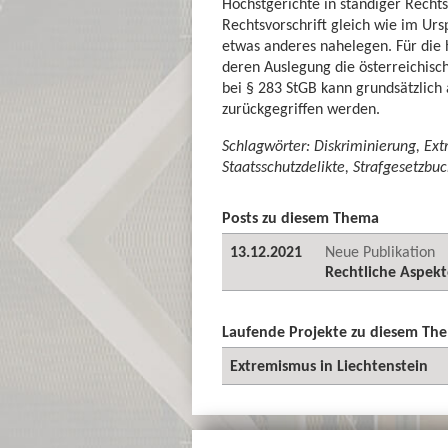
Höchstgerichte in ständiger Rechts
Rechtsvorschrift gleich wie im Urs
etwas anderes nahelegen. Für die h
deren Auslegung die österreichisc
bei § 283 StGB kann grundsätzlich 
zurückgegriffen werden.
Schlagwörter: Diskriminierung, Ext
Staatsschutzdelikte, Strafgesetzbuc
Posts zu diesem Thema
13.12.2021
Neue Publikation
Rechtliche Aspek
Laufende Projekte zu diesem Th
Extremismus in Liechtenstein