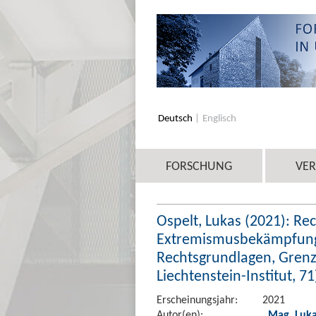
Deutsch
Englisch
FORSCHUNG
VE
Ospelt, Lukas (2021): Re
Extremismusbekämpfung i
Rechtsgrundlagen, Gren
Liechtenstein-Institut, 71
Erscheinungsjahr:
2021
Autor(en):
,
Mag. Luka