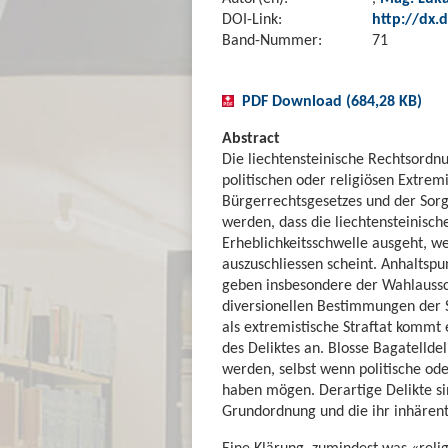
DOI-Link:
http://dx.d
Band-Nummer:
71
PDF Download (684,28 KB)
Abstract
Die liechtensteinische Rechtsordn
politischen oder religiösen Extre
Bürgerrechtsgesetzes und der Sorg
werden, dass die liechtensteinisc
Erheblichkeitsschwelle ausgeht, w
auszuschliessen scheint. Anhaltspun
geben insbesondere der Wahlaussc
diversionellen Bestimmungen der St
als extremistische Straftat kommt 
des Deliktes an. Blosse Bagatelldel
werden, selbst wenn politische od
haben mögen. Derartige Delikte si
Grundordnung und die ihr inhärent
Eine Klärung, zumindest was «reli