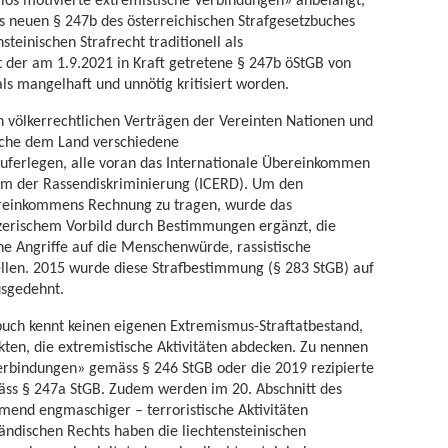
 neuen § 247b des österreichischen Strafgesetzbuches
teinischen Strafrecht traditionell als
t der am 1.9.2021 in Kraft getretene § 247b öStGB von
als mangelhaft und unnötig kritisiert worden.
von völkerrechtlichen Verträgen der Vereinten Nationen und
lche dem Land verschiedene
auferlegen, alle voran das Internationale Übereinkommen
orm der Rassendiskriminierung (ICERD). Um den
reinkommens Rechnung zu tragen, wurde das
zerischem Vorbild durch Bestimmungen ergänzt, die
che Angriffe auf die Menschenwürde, rassistische
tellen. 2015 wurde diese Strafbestimmung (§ 283 StGB) auf
usgedehnt.
zbuch kennt keinen eigenen Extremismus-Straftatbestand,
kten, die extremistische Aktivitäten abdecken. Zu nennen
Verbindungen» gemäss § 246 StGB oder die 2019 rezipierte
ss § 247a StGB. Zudem werden im 20. Abschnitt des
mend engmaschiger – terroristische Aktivitäten
ländischen Rechts haben die liechtensteinischen