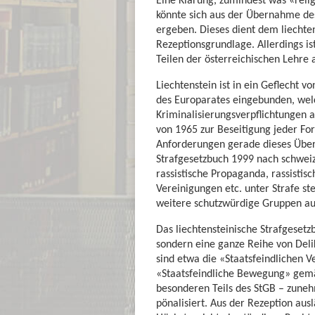
könnte sich aus der Übernahme des
ergeben. Dieses dient dem liechtens
Rezeptionsgrundlage. Allerdings is
Teilen der österreichischen Lehre 
Liechtenstein ist in ein Geflecht 
des Europarates eingebunden, we
Kriminalisierungsverpflichtungen 
von 1965 zur Beseitigung jeder F
Anforderungen gerade dieses Übe
Strafgesetzbuch 1999 nach schwei
rassistische Propaganda, rassistis
Vereinigungen etc. unter Strafe s
weitere schutzwürdige Gruppen a
Das liechtensteinische Strafgeset
sondern eine ganze Reihe von Deli
sind etwa die «Staatsfeindlichen 
«Staatsfeindliche Bewegung» gemä
besonderen Teils des StGB – zuneh
pönalisiert. Aus der Rezeption aus