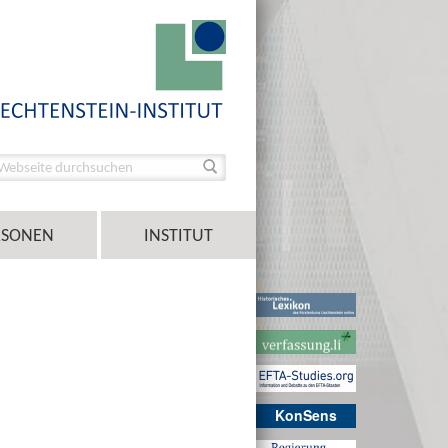
RSONEN
INSTITUT
KonSens