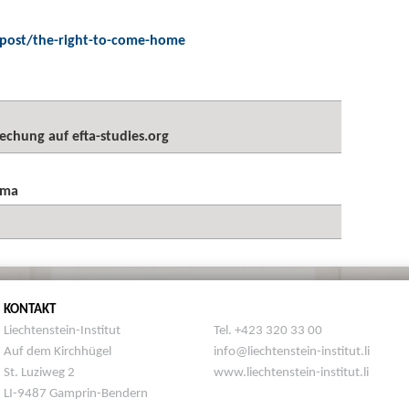
/post/the-right-to-come-home
echung auf efta-studies.org
ema
KONTAKT
Liechtenstein-Institut
Tel. +423 320 33 00
Auf dem Kirchhügel
info@liechtenstein-institut.li
St. Luziweg 2
www.liechtenstein-institut.li
LI-9487 Gamprin-Bendern