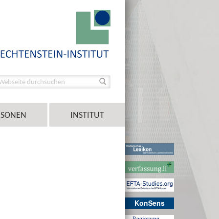
RSONEN
INSTITUT
KonSens