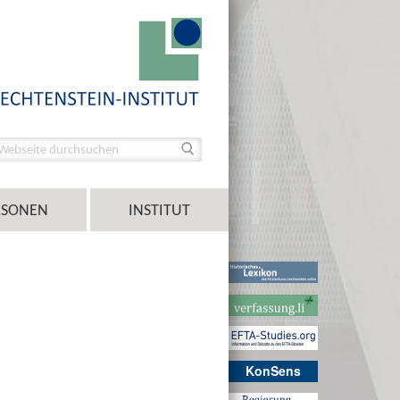
RSONEN
INSTITUT
KonSens