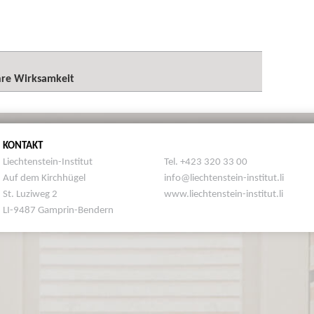
hre Wirksamkeit
KONTAKT
Liechtenstein-Institut
Tel. +423 320 33 00
Auf dem Kirchhügel
info@liechtenstein-institut.li
St. Luziweg 2
www.liechtenstein-institut.li
LI-9487 Gamprin-Bendern