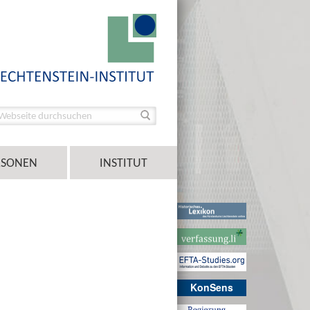
RSONEN
INSTITUT
KonSens