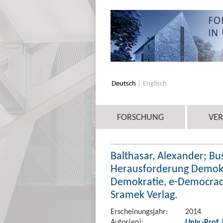
Deutsch
Englisch
FORSCHUNG
VE
Balthasar, Alexander; Buss
Herausforderung Demokr
Demokratie, e-Democrac
Sramek Verlag.
Erscheinungsjahr:
2014
Autor(en):
Univ.-Prof.