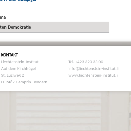
ema
kten Demokratie
KONTAKT
Liechtenstein-Institut
Tel. +423 320 33 00
Auf dem Kirchhügel
info@liechtenstein-institut.li
St. Luziweg 2
www.liechtenstein-institut.li
LI-9487 Gamprin-Bendern