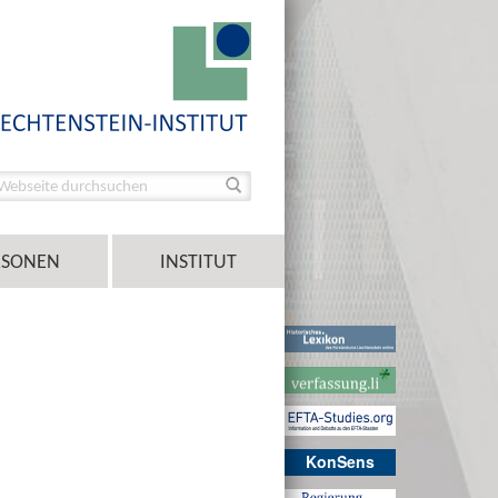
RSONEN
INSTITUT
KonSens