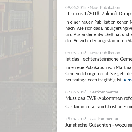
09.05.2018 - Neue Publikation
LI Focus 1/2018: Zukunft Doppe
In einer neuen Publikation gehen 
nach, wie sich das Einbürgerungsv
und Ausländer entwickelt hat und 
den Verzicht der angestammten S
09.05.2018 - Neue Publikation
Ist das liechtensteinische Ge
Eine neue Publikation von Martin
Gemeindebürgerrecht. Sie geht de
heutzutage noch tragfähig ist.
» m
07.05.2018 - Gastkommentar
Muss das EWR-Abkommen refo
Gastkommentar von Christian From
18.04.2018 - Gastkommentar
Juristische Gutachten - wozu si