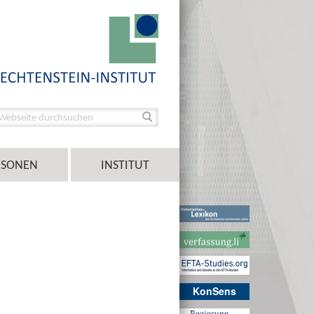
RSONEN
INSTITUT
KonSens