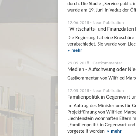
durch. Die Studie „Service public 
wurde am 19. Juni in Vaduz der Öff
12.06.2018 - Neue Publikation
"Wirtschafts- und Finanzdaten 
Die Regierung hat eine Broschüre 
verabschiedet. Sie wurde vom Liech
» mehr
29.05.2018 - Gastkommentar
Medien - Aufschwung oder Nie
Gastkommentar von Wilfried Marxe
17.05.2018 - Neue Publikation
Familienpolitik in Gegenwart un
Im Auftrag des Ministeriums für Ges
Projektführung von Wilfried Marxe
Liechtenstein wohnhaften Eltern m
„Familienpolitik in Gegenwart und 
vorgestellt worden.
» mehr