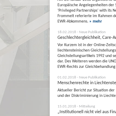
Europäische Angelegenheiten der S
‘Privileged Partnerships’ with its N
Frommelt referierte im Rahmen der
EWR-Abkommens.
» mehr
18.02.2018 - Neue Publikation
Geschlechtergleichheit, Care-Ar
Vor Kurzem ist in der Online-Zeitsc
liechtensteinischen Gleichstellungs
Gleichstellungsartikels 1992 und
dar. Des Weiteren werden die UN
EWR-Rechts zur Gleichbehandlung 
01.02.2018 - Neue Publikation
Menschenrechte in Liechtenste
Aktueller Bericht zur Situation d
und der Diskriminierung in Liecht
15.01.2018 - Mitteilung
„Institutionell nicht viel aus Fi