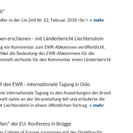
it“
er in der Lie-Zeit Nr. 62, Februar 2018.<br/>
» mehr
erschienen - mit Länderbericht Liechtenstein
ag ein Kommentar zum EWR-Abkommen veröffentlicht.
Artikel die Bedeutung des EWR-Abkommens für die
 Frommelt verfasste für den Kommentar einen Länderbericht
f den EWR - internationale Tagung in Oslo
ine internationale Tagung zu den Auswirkungen des Brexit
melt nahm an der Veranstaltung teil und erläuterte die
f Liechtenstein in einem öffentlichen Vortrag.
» mehr
ften“ der EU: Konferenz in Brügge
as College of Europe zusammen mit der Direktion für