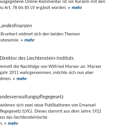
erausgegebene Online-Kommentar ist vor Kurzem mit den
u Art. 78 bis 85 LV ergänzt worden.
» mehr
 Landesfinanzen
s Brunhart widmet sich den beiden Themen
autonomie.
» mehr
irektor des Liechtenstein-Instituts
Frommelt die Nachfolge von Wilfried Marxer an. Marxer
rühjahr 2011 wahrgenommen, möchte sich nun aber
widmen.
» mehr
Landesverwaltungspflegegesetz
 widmen sich zwei neue Publikationen von Emanuel
legegesetz (LVG). Dieses stammt aus dem Jahre 1922
ass das liechtensteinische
n.
» mehr