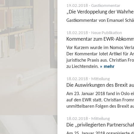
19.02.2018 - Gastkommentar
„Die Verdoppelung der Wahrhe
Gastkommentar von Emanuel Schädl
18.02.2018 - Neue Publikation
Kommentar zum EWR-Abkommen 
Vor Kurzem wurde im Nomos Verl
Der Kommentar lotet Artikel für 
juristische Praxis aus. Christian
zu Liechtenstein.
» mehr
18.02.2018 - Mitteilung
Die Auswirkungen des Brexit au
Am 23. Januar 2018 fand in Oslo e
auf den EWR statt. Christian From
unmittelbaren Folgen des Brexit au
18.02.2018 - Mitteilung
Die „privilegierten Partnerscha
Am 25. Januar 2018 organisierte d