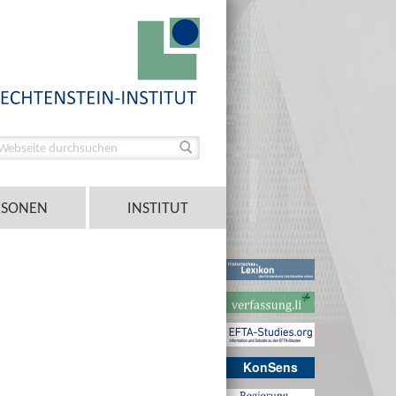
RSONEN
INSTITUT
KonSens