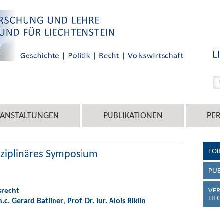
RANSTALTUNGEN
PUBLIKATIONEN
PE
FO
disziplinäres Symposium
PUB
srecht
VER
LIE
 h.c. Gerard Batliner
,
Prof. Dr. iur. Alois Riklin