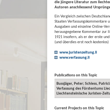
die jüngere Literatur zum liecht
Autoren anschliessend Ursprüng
Ein Vergleich zwischen Deutschland
Staaten Verfassungskommentare un
Ausgaben und einzelne Online-Versio
herausgegebene Kommentar zur lie
1921 insofern, als er der erste und
(und überdies erst noch kostenlos)
www.juristenzeitung.li
www.verfassung.li
Publications on this Topic
Bussjäger, Peter; Schiess, Patri
Verfassung des Fürstentums Liech
Liechtensteinische Juristen-Zeitu
Current Projects on this Topic