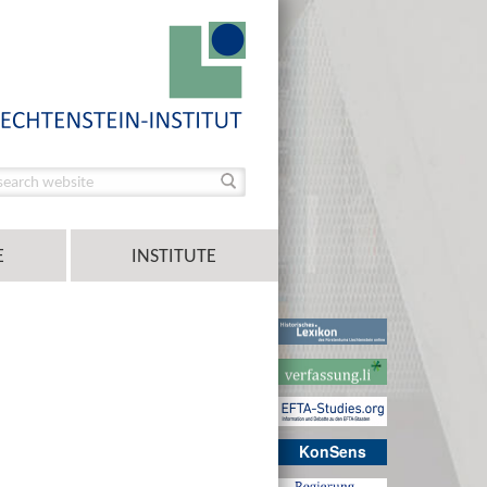
E
INSTITUTE
KonSens