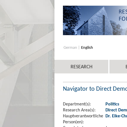
German
English
RESEARCH
Navigator to Direct Dem
Department(s):
Politics
Research Area(s):
Direct Dem
Hauptverantwortliche
Dr. Eike-Ch
Person(en):