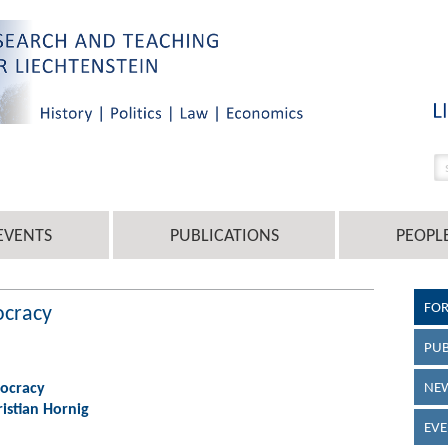
EVENTS
PUBLICATIONS
PEOPL
FO
ocracy
PUB
ocracy
NEW
ristian Hornig
EVE