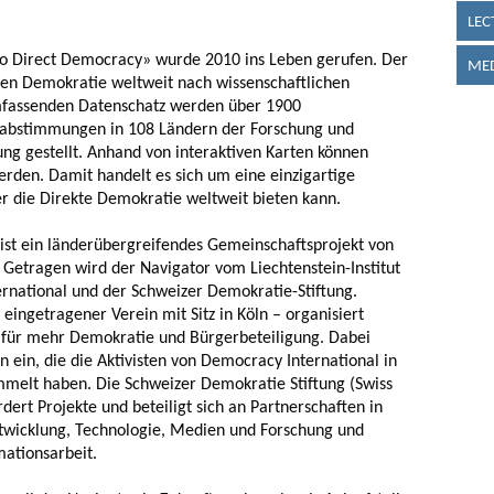
LEC
 to Direct Democracy» wurde 2010 ins Leben gerufen. Der
MED
ekten Demokratie weltweit nach wissenschaftlichen
mfassenden Datenschatz werden über 1900
ksabstimmungen in 108 Ländern der Forschung und
gung gestellt. Anhand von interaktiven Karten können
rden. Damit handelt es sich um eine einzigartige
er die Direkte Demokratie weltweit bieten kann.
ist ein länderübergreifendes Gemeinschaftsprojekt von
. Getragen wird der Navigator vom Liechtenstein-Institut
rnational und der Schweizer Demokratie-Stiftung.
 eingetragener Verein mit Sitz in Köln – organisiert
für mehr Demokratie und Bürgerbeteiligung. Dabei
n ein, die die Aktivisten von Democracy International in
mmelt haben. Die Schweizer Demokratie Stiftung (Swiss
ert Projekte und beteiligt sich an Partnerschaften in
ntwicklung, Technologie, Medien und Forschung und
mationsarbeit.