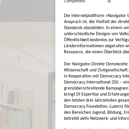
Completed:
Ja
Die Internetplattform «Navigator
Anspruch ist, die Vielfalt der dir
Standards abzubilden. In einem u
unterschiedliche Designs von Vol
Öffentlichkeit kostenlos zur Verfü
Länderinformationen abgerufen we
Ressource, die einen Überblick üb
Der
Navigator Direkte Demokratie
Wissenschaft und Zivilgesellschaft
in Kooperation mit Democracy Inte
Democracy International (DI) – ein
grenzüberschreitende Kampagnen 
bringt DI Expertise und Erfahrunge
den letzten drei Jahrzehnten gesa
Democracy Foundation, Luzern) förd
den Bereichen Jugend, Bildung, E
betreibt aktiv Netzwerk- und Infor