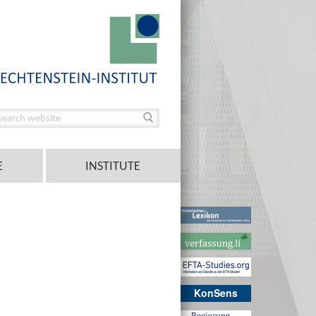
E
INSTITUTE
KonSens