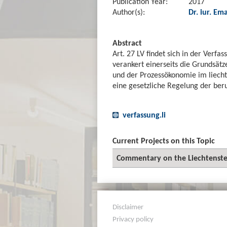
Publication Year:
2017
Author(s):
Dr. iur. Em
Abstract
Art. 27 LV findet sich in der Verfa
verankert einerseits die Grundsätz
und der Prozessökonomie im liecht
eine gesetzliche Regelung der ber
verfassung.li
Current Projects on this Topic
Commentary on the Liechtenstei
Disclaimer
Privacy policy