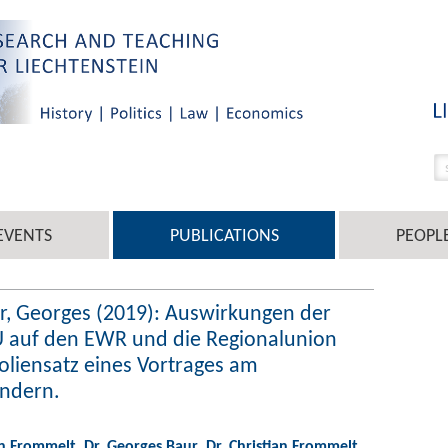
EVENTS
PUBLICATIONS
PEOPL
ur, Georges (2019): Auswirkungen der
 auf den EWR und die Regionalunion
oliensatz eines Vortrages am
endern.
an Frommelt
,
Dr. Georges Baur
,
Dr. Christian Frommelt
,