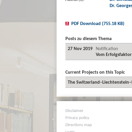
Dr. George
PDF Download (755.18 KB)
Posts zu diesem Thema
27 Nov 2019
Notification
Vom Erfolgsfaktor
Current Projects on this Topic
The Switzerland–Liechtenstein–
Disclaimer
Privacy policy
Directions map
Login