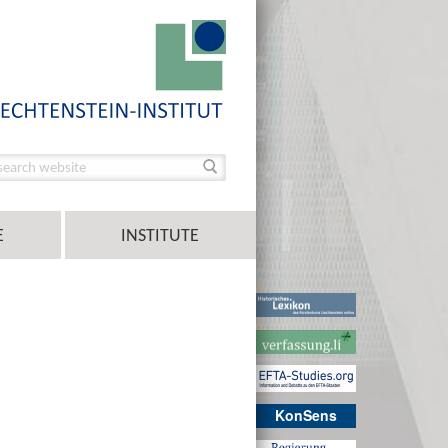
E
INSTITUTE
KonSens