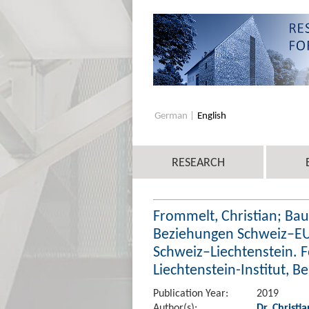
German
English
RESEARCH
Frommelt, Christian; Ba
Beziehungen Schweiz–EU
Schweiz–Liechtenstein. F
Liechtenstein-Institut, B
Publication Year:
2019
Author(s):
Dr. Christi