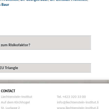
s Baur
 zum Risikofaktor?
EU Triangle
CONTACT
Liechtenstein-Institut
Tel. +423 320 33 00
Auf dem Kirchhügel
info@liechtenstein-institut.li
St. Luziweg 2
www.liechtenstein-institut.li