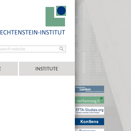
E
INSTITUTE
KonSens