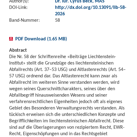
Author(s):
Dr. iur. Cyrus Beck, MAS
DOI-Link:
http://dx.doi.org/10.13091/lib-58-
2026
Band-Nummer:
58
PDF Download (1.65 MB)
Abstract
Die Nr. 58 der Schriftenreihe «Beiträge Liechtenstein-
Institut» stellt die Grundzüge des liechtensteinischen
Abfallrechts (Art. 37–53 USG) und Altlastenrechts (Art. 54–
57 USG) ordnend dar. Das Altlastenrecht kann zwar als
Abfallrecht im weiteren Sinne verstanden werden, wird
wegen seines Querschnittcharakters, seines über den
Abfallbegriff hinausweisenden Wesens und seiner
verfahrensrechtlichen Eigenheiten jedoch oft als eigenes
Gebiet des Besonderen Verwaltungsrechts verstanden. Als
tückisch erweisen sich die unterschiedlichen Konzepte und
Begrifflichkeiten im liechtensteinischen Abfallrecht. Diese
sind auf die Überlagerungen von rezipiertem Recht, EWR-
Recht, Eigenschöpfungen und in das Rechtsgebiet