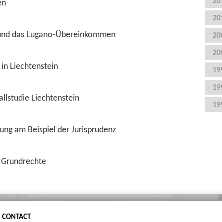
20
en
20
 und das Lugano-Übereinkommen
20
20
in Liechtenstein
19
19
allstudie Liechtenstein
19
ng am Beispiel der Jurisprudenz
d Grundrechte
CONTACT