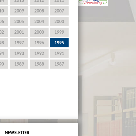
14
2013
2012
2011
10
2009
2008
2007
06
2005
2004
2003
02
2001
2000
1999
98
1997
1996
1995
94
1993
1992
1991
90
1989
1988
1987
NEWSLETTER