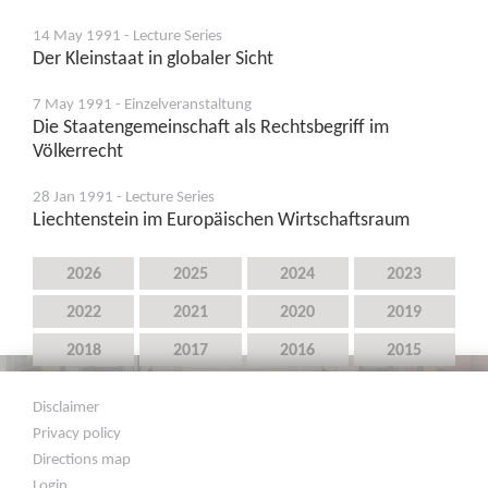
14 May 1991 - Lecture Series
Der Kleinstaat in globaler Sicht
7 May 1991 - Einzelveranstaltung
Die Staatengemeinschaft als Rechtsbegriff im
Völkerrecht
28 Jan 1991 - Lecture Series
Liechtenstein im Europäischen Wirtschaftsraum
2026
2025
2024
2023
2022
2021
2020
2019
2018
2017
2016
2015
2014
2013
2012
2011
Disclaimer
2010
2009
2008
2007
Privacy policy
Directions map
2006
2005
2004
2003
Login