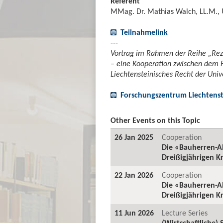
Referent
MMag. Dr. Mathias Walch, LL.M., 
Teilnahmelink
---
Vortrag im Rahmen der Reihe „Reze
– eine Kooperation zwischen dem 
Liechtensteinisches Recht der Univ
Forschungszentrum Liechtenste
Other Events on this Topic
26 Jan 2025
Cooperation
Die «Bauherren-Al
Dreißigjährigen K
22 Jan 2026
Cooperation
Die «Bauherren-Al
Dreißigjährigen K
11 Jun 2026
Lecture Series
(Wirtschaftliche)