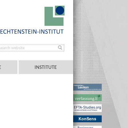
E
INSTITUTE
KonSens