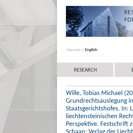
German
English
RESEARCH
Wille, Tobias Michael (2
Grundrechtsauslegung in
Staatsgerichtshofes. In: 
liechtensteinischen Rech
Perspektive. Festschrift
Schaan: Verlag der Liec