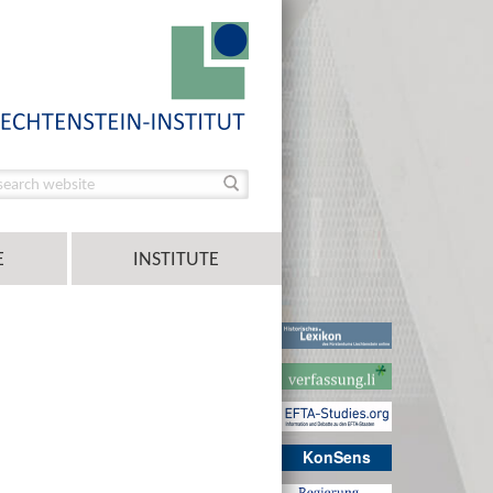
E
INSTITUTE
KonSens