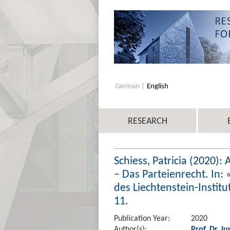
German
English
RESEARCH
Schiess, Patricia (2020): 
– Das Parteienrecht. In
des Liechtenstein-Institu
11.
Publication Year:
2020
Author(s):
Prof. Dr. iu