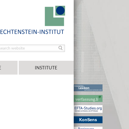
E
INSTITUTE
KonSens