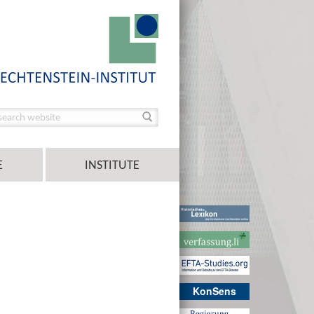
E
INSTITUTE
KonSens