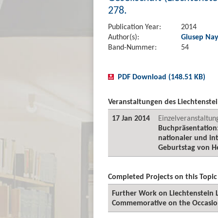
278.
Publication Year:
2014
Author(s):
Giusep Na
Band-Nummer:
54
PDF Download (148.51 KB)
Veranstaltungen des Liechtenstei
17 Jan 2014
Einzelveranstaltun
Buchpräsentation:
nationaler und int
Geburtstag von He
Completed Projects on this Topic
Further Work on Liechtenstein L
Commemorative on the Occasion 