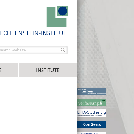
E
INSTITUTE
KonSens