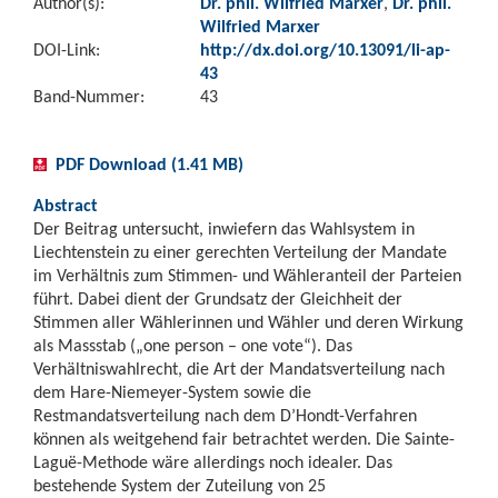
Author(s):
Dr. phil. Wilfried Marxer
,
Dr. phil.
Wilfried Marxer
DOI-Link:
http://dx.doi.org/10.13091/li-ap-
43
Band-Nummer:
43
PDF Download (1.41 MB)
Abstract
Der Beitrag untersucht, inwiefern das Wahlsystem in
Liechtenstein zu einer gerechten Verteilung der Mandate
im Verhältnis zum Stimmen- und Wähleranteil der Parteien
führt. Dabei dient der Grundsatz der Gleichheit der
Stimmen aller Wählerinnen und Wähler und deren Wirkung
als Massstab („one person – one vote“). Das
Verhältniswahlrecht, die Art der Mandatsverteilung nach
dem Hare-Niemeyer-System sowie die
Restmandatsverteilung nach dem D’Hondt-Verfahren
können als weitgehend fair betrachtet werden. Die Sainte-
Laguë-Methode wäre allerdings noch idealer. Das
bestehende System der Zuteilung von 25