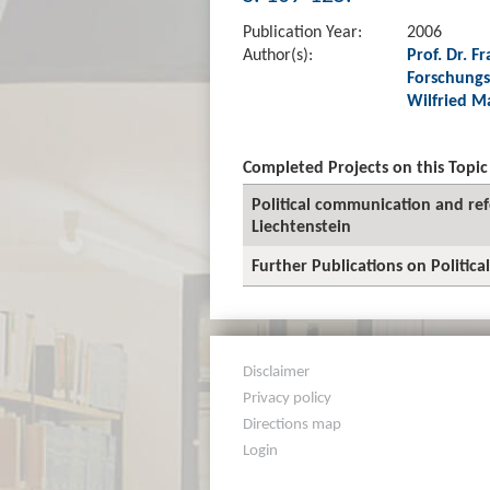
Publication Year:
2006
Author(s):
Prof. Dr. 
Forschungs
Wilfried M
Completed Projects on this Topic
Political communication and ref
Liechtenstein
Further Publications on Politi
Disclaimer
Privacy policy
Directions map
Login