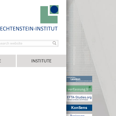
E
INSTITUTE
KonSens