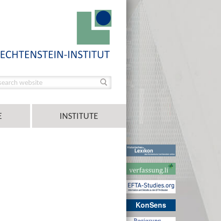
E
INSTITUTE
KonSens