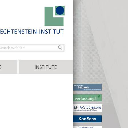
E
INSTITUTE
KonSens