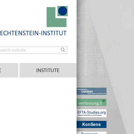
E
INSTITUTE
KonSens