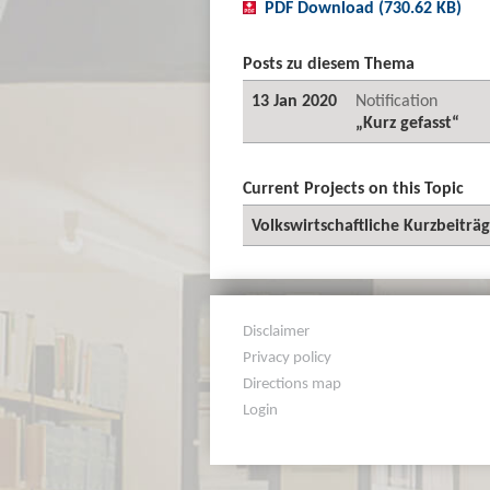
PDF Download (730.62 KB)
Posts zu diesem Thema
13 Jan 2020
Notification
„Kurz gefasst“
Current Projects on this Topic
Volkswirtschaftliche Kurzbeiträ
Disclaimer
Privacy policy
Directions map
Login