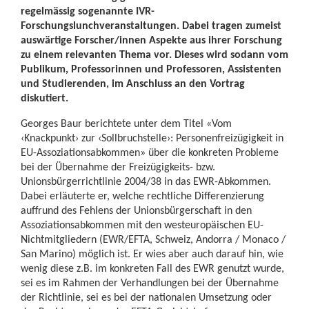
regelmässig sogenannte IVR-
Forschungslunchveranstaltungen. Dabei tragen zumeist
auswärtige Forscher/innen Aspekte aus ihrer Forschung
zu einem relevanten Thema vor. Dieses wird sodann vom
Publikum, Professorinnen und Professoren, Assistenten
und Studierenden, im Anschluss an den Vortrag
diskutiert.
Georges Baur berichtete unter dem Titel «Vom
‹Knackpunkt› zur ‹Sollbruchstelle›: Personenfreizügigkeit in
EU-Assoziationsabkommen» über die konkreten Probleme
bei der Übernahme der Freizügigkeits- bzw.
Unionsbürgerrichtlinie 2004/38 in das EWR-Abkommen.
Dabei erläuterte er, welche rechtliche Differenzierung
auffrund des Fehlens der Unionsbürgerschaft in den
Assoziationsabkommen mit den westeuropäischen EU-
Nichtmitgliedern (EWR/EFTA, Schweiz, Andorra / Monaco /
San Marino) möglich ist. Er wies aber auch darauf hin, wie
wenig diese z.B. im konkreten Fall des EWR genutzt wurde,
sei es im Rahmen der Verhandlungen bei der Übernahme
der Richtlinie, sei es bei der nationalen Umsetzung oder