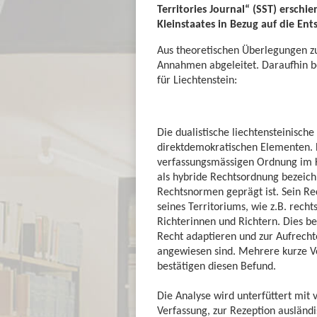
Territories Journal“ (SST) erschie
Kleinstaates in Bezug auf die 
Aus theoretischen Überlegungen z
Annahmen abgeleitet. Daraufhin be
für Liechtenstein:
Die dualistische liechtensteinisc
direktdemokratischen Elementen. D
verfassungsmässigen Ordnung im Kl
als hybride Rechtsordnung bezeich
Rechtsnormen geprägt ist. Sein Rec
seines Territoriums, wie z.B. rech
Richterinnen und Richtern. Dies b
Recht adaptieren und zur Aufrechte
angewiesen sind. Mehrere kurze V
bestätigen diesen Befund.
Die Analyse wird unterfüttert mit 
Verfassung, zur Rezeption ausländi