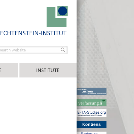
E
INSTITUTE
KonSens