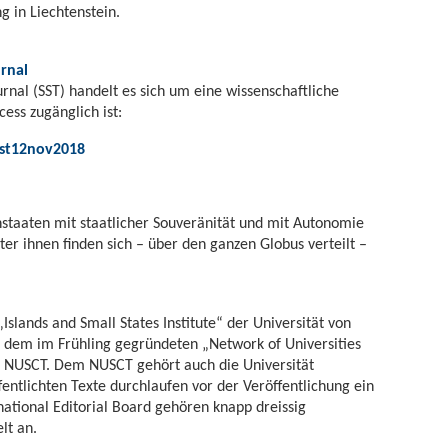
g in Liechtenstein.
urnal
urnal (SST) handelt es sich um eine wissenschaftliche
ess zugänglich ist:
sst12nov2018
nstaaten mit staatlicher Souveränität und mit Autonomie
ter ihnen finden sich – über den ganzen Globus verteilt –
lands and Small States Institute“ der Universität von
n dem im Frühling gegründeten „Network of Universities
s“ NUSCT. Dem NUSCT gehört auch die Universität
fentlichten Texte durchlaufen vor der Veröffentlichung ein
ational Editorial Board gehören knapp dreissig
lt an.