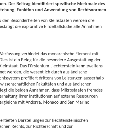
nen. Der Beitrag identifiziert spezifische Merkmale des
Entstehung, Funktion und Anwendung von Rechtsnormen.
u den Besonderheiten von Kleinstaaten werden drei
stätigt die explorative Einzelfallstudie alle Annahmen
he Verfassung verbindet das monarchische Element mit
ies ist ein Beleg für die besondere Ausgestaltung der
einstaat. Das Fürstentum Liechtenstein kann zweitens
net werden, die wesentlich durch ausländische
htssystem profitiert drittens von Leistungen ausserhalb
tswissenschaftlichen Fakultäten und ausländischen
elegt die beiden Annahmen, dass Mikrostaaten fremdes
rhaltung ihrer Institutionen auf externe Ressourcen
ergleiche mit Andorra, Monaco und San Marino
vertieften Darstellungen zur liechtensteinischen
schen Rechts, zur Richterschaft und zur