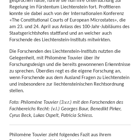
gesprochen hatte, führte sie nun ihre Untersuchung zur
Regelung im Fürstentum Liechtenstein fort. Profitieren
konnte sie dabei auch von der Internationalen Konferenz
«The Constitutional Courts of European Microstates», die
am 23. und 24. April aus Anlass des 100-Jahr-Jubiläums des
Staatsgerichtshofes stattfand und an welcher auch
Forschende des Liechtenstein-Instituts mitwirkten.
Die Forschenden des Liechtenstein-Instituts nutzten die
Gelegenheit, mit Philomène Touvier über ihr
Forschungsdesign und die bereits gewonnenen Erkenntnisse
zu sprechen. Überdies regt es die eigene Forschung an,
wenn Forschende aus dem Ausland Fragen zu Liechtenstein
und insbesondere zur liechtensteinischen Rechtsordnung
stellen.
Foto: Philomène Touvier (3.v.r.) mit den Forschenden des
Fachbereichs Recht: (v.l.) Georges Baur, Benedikt Pirker,
Cyrus Beck, Lukas Ospelt, Patricia Schiess.
Philomène Touvier zieht folgendes Fazit aus ihrem