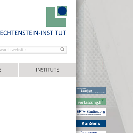
E
INSTITUTE
KonSens