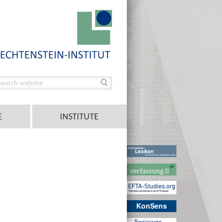
E
INSTITUTE
KonSens