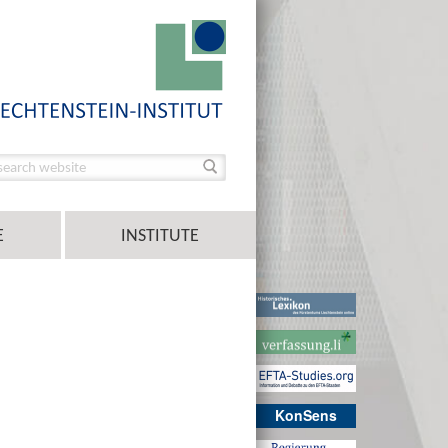
E
INSTITUTE
KonSens