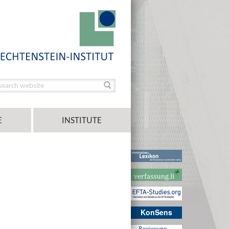
E
INSTITUTE
KonSens