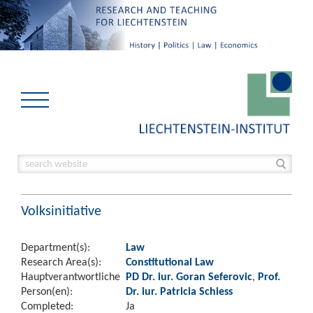
Volksinitiative
Department(s):
Law
Research Area(s):
Constitutional Law
Hauptverantwortliche
PD Dr. iur. Goran Seferovic
,
Prof.
Person(en):
Dr. iur. Patricia Schiess
Completed:
Ja