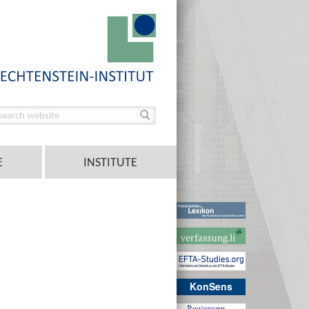
E
INSTITUTE
KonSens