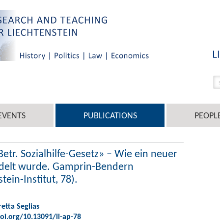
EVENTS
PUBLICATIONS
PEOPL
«Betr. Sozialhilfe-Gesetz» – Wie ein neuer
delt wurde. Gamprin-Bendern
tein-Institut, 78).
retta Seglias
oi.org/10.13091/li-ap-78