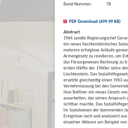
Band-Nummer:
78
PDF Download (699.99 KB)
Abstract
1964 sandte Regierungschef Gerard
ein neues liechtensteinisches Sozi
mehrere erfolglose Anläufe gen
Armengesetz zu revidieren, um En
das Fürsorgewesen Rechnung zu tra
ersten Hälfte der 1960er-Jahre de
Liechtenstein. Das Sozialhilfegese
ersetzte gleichzeitig einen 1963 a
Vernehmlassung bei den Gemeinden
liess Batliner ein neues Gesetz vo
ausarbeiten, das seinen Anspruch
sichtbar machte. Das Sozialhilfeg
im Sozialwesen der kommenden Jahr
Ereignisse nach und analysiert au
einzelner Akteure am Beispiel von