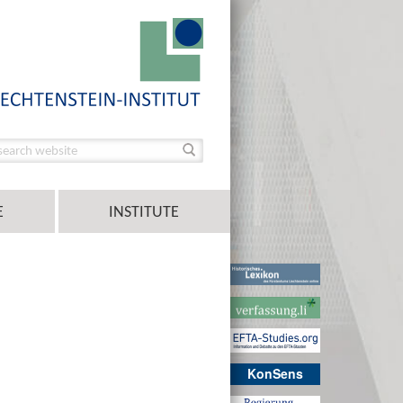
E
INSTITUTE
KonSens