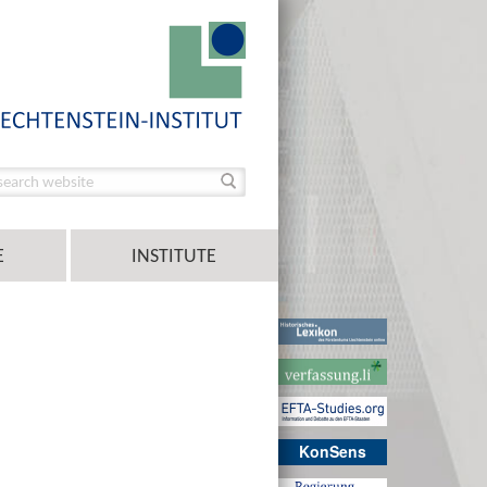
E
INSTITUTE
KonSens