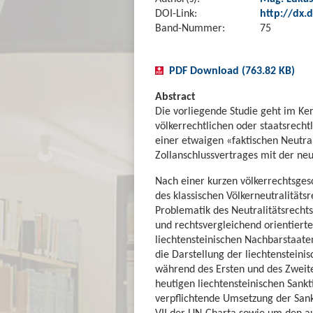
DOI-Link:
http://dx.d
Band-Nummer:
75
PDF Download (763.82 KB)
Abstract
Die vorliegende Studie geht im Ker
völkerrechtlichen oder staatsrecht
einer etwaigen «faktischen Neutra
Zollanschlussvertrages mit der neu
Nach einer kurzen völkerrechtsges
des klassischen Völkerneutralitätsr
Problematik des Neutralitätsrecht
und rechtsvergleichend orientierte
liechtensteinischen Nachbarstaate
die Darstellung der liechtensteini
während des Ersten und des Zweite
heutigen liechtensteinischen Sank
verpflichtende Umsetzung der Sank
VII der UN-Charta sowie um den 