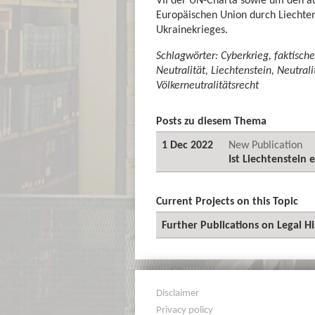
Europäischen Union durch Liechten
Ukrainekrieges.
Schlagwörter: Cyberkrieg, faktisc
Neutralität, Liechtenstein, Neutrali
Völkerneutralitätsrecht
Posts zu diesem Thema
1 Dec 2022
New Publication
Ist Liechtenstein 
Current Projects on this Topic
Further Publications on Legal Hi
Disclaimer
Privacy policy