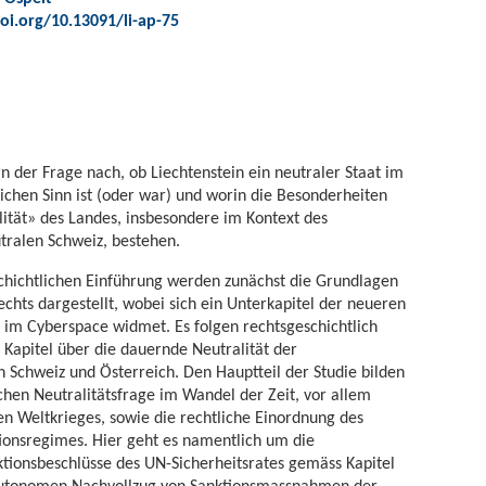
oi.org/10.13091/li-ap-75
n der Frage nach, ob Liechtenstein ein neutraler Staat im
lichen Sinn ist (oder war) und worin die Besonderheiten
lität» des Landes, insbesondere im Kontext des
tralen Schweiz, bestehen.
chichtlichen Einführung werden zunächst die Grundlagen
echts dargestellt, wobei sich ein Unterkapitel der neueren
s im Cyberspace widmet. Es folgen rechtsgeschichtlich
 Kapitel über die dauernde Neutralität der
n Schweiz und Österreich. Den Hauptteil der Studie bilden
schen Neutralitätsfrage im Wandel der Zeit, vor allem
n Weltkrieges, sowie die rechtliche Einordnung des
tionsregimes. Hier geht es namentlich um die
tionsbeschlüsse des UN-Sicherheitsrates gemäss Kapitel
autonomen Nachvollzug von Sanktionsmassnahmen der