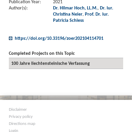
Publication Year:
2021
Author(s):
Dr. Hilmar Hoch, LL.M.
,
Dr. iur.
Christina Neier
,
Prof. Dr. iur.
Patricia Schiess
https://doi.org/10.33196/zoer202104114701
Completed Projects on this Topic
100 Jahre liechtensteinische Verfassung
Disclaimer
Privacy policy
Directions map
Login