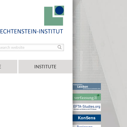
E
INSTITUTE
KonSens