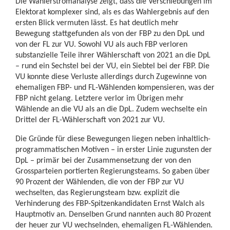
Die Wählerstromanalyse zeigt, dass die Verschiebungen im
Elektorat komplexer sind, als es das Wahlergebnis auf den
ersten Blick vermuten lässt. Es hat deutlich mehr
Bewegung stattgefunden als von der FBP zu den DpL und
von der FL zur VU. Sowohl VU als auch FBP verloren
substanzielle Teile ihrer Wählerschaft von 2021 an die DpL
– rund ein Sechstel bei der VU, ein Siebtel bei der FBP. Die
VU konnte diese Verluste allerdings durch Zugewinne von
ehemaligen FBP- und FL-Wählenden kompensieren, was der
FBP nicht gelang. Letztere verlor im Übrigen mehr
Wählende an die VU als an die DpL. Zudem wechselte ein
Drittel der FL-Wählerschaft von 2021 zur VU.
Die Gründe für diese Bewegungen liegen neben inhaltlich-
programmatischen Motiven – in erster Linie zugunsten der
DpL – primär bei der Zusammensetzung der von den
Grossparteien portierten Regierungsteams. So gaben über
90 Prozent der Wählenden, die von der FBP zur VU
wechselten, das Regierungsteam bzw. explizit die
Verhinderung des FBP-Spitzenkandidaten Ernst Walch als
Hauptmotiv an. Denselben Grund nannten auch 80 Prozent
der heuer zur VU wechselnden, ehemaligen FL-Wählenden.