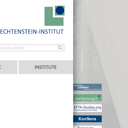
E
INSTITUTE
KonSens