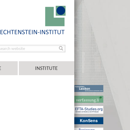
E
INSTITUTE
KonSens