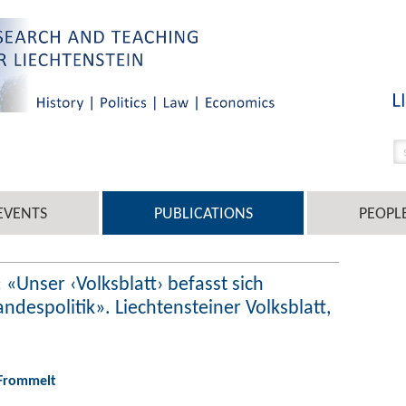
EVENTS
PUBLICATIONS
PEOPL
 «Unser ‹Volksblatt› befasst sich
andespolitik». Liechtensteiner Volksblatt,
 Frommelt