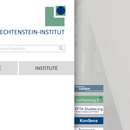
E
INSTITUTE
KonSens