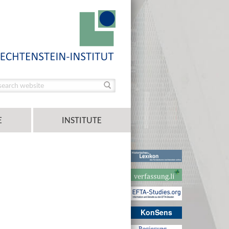
E
INSTITUTE
KonSens